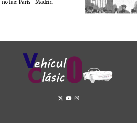
 no fue: París - Madrid