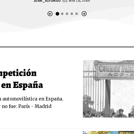
JUAN_ALFONSO
2 MIN LECTURA
ompetición
 en España
n automovilística en España.
 no fue: París - Madrid