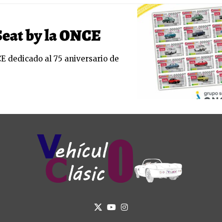
Seat by la ONCE
E dedicado al 75 aniversario de