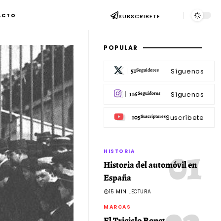
ACTO
SUBSCRIBETE
POPULAR
51
Síguenos
Seguidores
116
Síguenos
Seguidores
105
Suscríbete
Suscriptores
HISTORIA
Historia del automóvil en
España
15 MIN LECTURA
MARCAS
El Triciclo Bonet