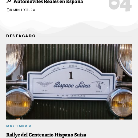
Automóviles Reales en España
8 MIN LECTURA
DESTACADO
MULTIMEDIA
H
Rallye del Centenario Hispano Suiza
M