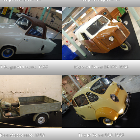
T Segunda serie. 1957
Mymsa Rana 3R 175. 1956
Roa Motocarro. 1959
Triver Rana 500. 1955