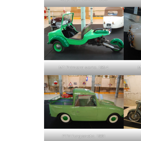
MT Primera serie. 1954
M
PTV Furgoneta. 1961