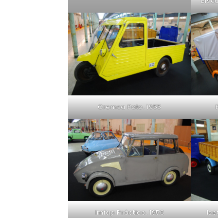
Biscu
Cremsa Pato. 1955
Imfap Práctico. 1956
Ise