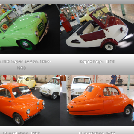
i 350 Super sedán. 1950-
Kapi Chiqui. 1956
1953
LS prototipo. 1957
LS prototipo. 1957