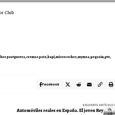
or Club
hes postguerra
cremsa pato
kapi
microcoches
mymsa
pegasin
ptv
Facebook
SIGUIENTE ARTÍCULO
Automóviles reales en España. El joven Rey