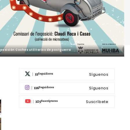
xposición Coches utilitarios de postguerra
51
Síguenos
Seguidores
116
Síguenos
Seguidores
105
Suscríbete
Suscriptores