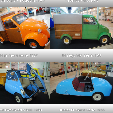
ter esport ‘Pegasín’. 1957
Cremsa Pato. 1955
FH primera serie. 1957
FH segunda serie. 1958
tta Isettacarro 500. 1958
Junior Primera serie. 1955