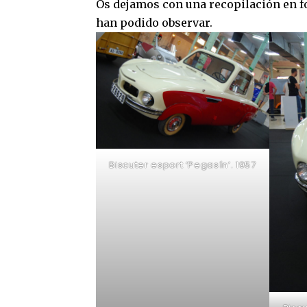
Os dejamos con una recopilación en f
han podido observar.
Biscuter esport ‘Pegasín’. 1957