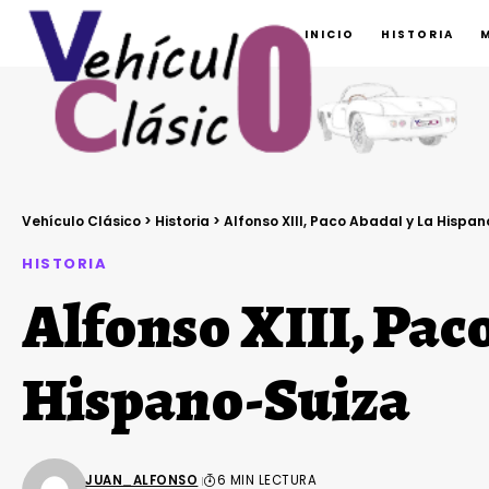
INICIO
HISTORIA
Vehículo Clásico
>
Historia
>
Alfonso XIII, Paco Abadal y La Hispa
HISTORIA
Alfonso XIII, Pac
Hispano-Suiza
JUAN_ALFONSO
6 MIN LECTURA