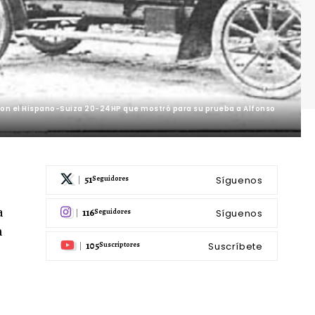
con el Hispano-Suiza 20-24HP que mostró para su prueba a Alfonso
51
Síguenos
Seguidores
a
116
Síguenos
Seguidores
n
105
Suscríbete
Suscriptores